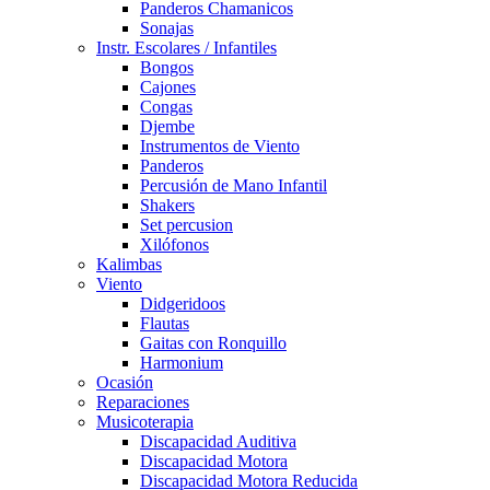
Panderos Chamanicos
Sonajas
Instr. Escolares / Infantiles
Bongos
Cajones
Congas
Djembe
Instrumentos de Viento
Panderos
Percusión de Mano Infantil
Shakers
Set percusion
Xilófonos
Kalimbas
Viento
Didgeridoos
Flautas
Gaitas con Ronquillo
Harmonium
Ocasión
Reparaciones
Musicoterapia
Discapacidad Auditiva
Discapacidad Motora
Discapacidad Motora Reducida