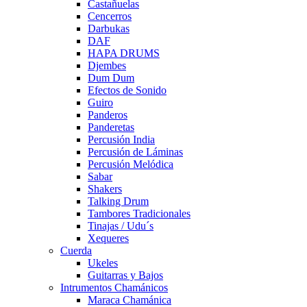
Castañuelas
Cencerros
Darbukas
DAF
HAPA DRUMS
Djembes
Dum Dum
Efectos de Sonido
Guiro
Panderos
Panderetas
Percusión India
Percusión de Láminas
Percusión Melódica
Sabar
Shakers
Talking Drum
Tambores Tradicionales
Tinajas / Udu´s
Xequeres
Cuerda
Ukeles
Guitarras y Bajos
Intrumentos Chamánicos
Maraca Chamánica