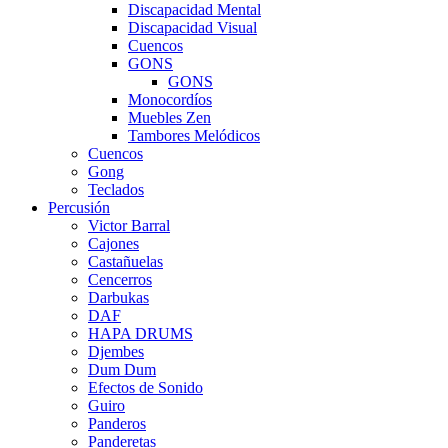
Discapacidad Mental
Discapacidad Visual
Cuencos
GONS
GONS
Monocordíos
Muebles Zen
Tambores Melódicos
Cuencos
Gong
Teclados
Percusión
Victor Barral
Cajones
Castañuelas
Cencerros
Darbukas
DAF
HAPA DRUMS
Djembes
Dum Dum
Efectos de Sonido
Guiro
Panderos
Panderetas