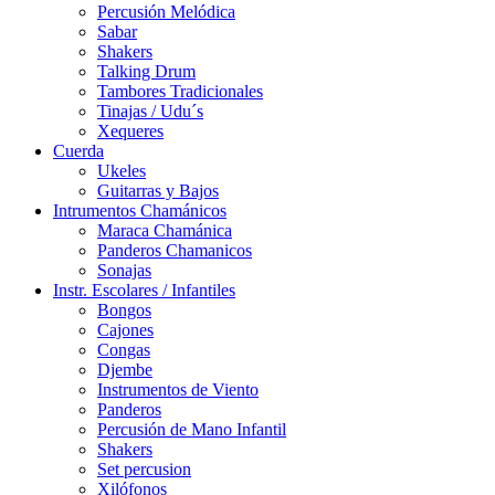
Percusión Melódica
Sabar
Shakers
Talking Drum
Tambores Tradicionales
Tinajas / Udu´s
Xequeres
Cuerda
Ukeles
Guitarras y Bajos
Intrumentos Chamánicos
Maraca Chamánica
Panderos Chamanicos
Sonajas
Instr. Escolares / Infantiles
Bongos
Cajones
Congas
Djembe
Instrumentos de Viento
Panderos
Percusión de Mano Infantil
Shakers
Set percusion
Xilófonos