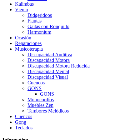
Kalimbas
Viento
Didgeridoos
Flautas
Gaitas con Ronquillo
Harmonium
Ocasión
Reparaciones
Musicoterapia
Discapacidad Auditiva
Discapacidad Motora
Discapacidad Motora Reducida
Discapacidad Mental
Discapacidad Visual
Cuencos
GONS
GONS
Monocordíos
Muebles Zen
Tambores Melódicos
Cuencos
Gong
Teclados
Information