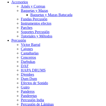
Accesorios
Arnés y Correas
Baquetas y Mazas
Baquetas y Mazas Batucada
Fundas Percusión
Instrumentos efectos
Parches
Soportes Percusión
Tutoriales y Métodos
Percusión
Victor Barral
Cajones
Castañuelas
Cencerros
Darbukas
DAF
HAPA DRUMS
Djembes
Dum Dum
Efectos de Sonido
Guiro
Panderos
Panderetas
Percusión India
Percusión de Láminas