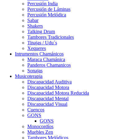
Percusión India
Percusión de Láminas
Percusión Melódica
Sabar
Shakers
Talking Drum
Tambores Tradicionales
Tinajas / Udu´s
Xequeres
Intrumentos Chamánicos
Maraca Chamánica
Panderos Chamanicos
Sonajas
Musicoterapia
Discapacidad Auditiva
Discapacidad Motora
Discapacidad Motora Reducida
Discapacidad Mental
Discapacidad Visual
Cuencos
GONS
GONS
Monocordíos
Muebles Zen
Tambores Melódicos