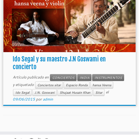
Ido Segal y su maestro J.N Goswami en
concierto
Artículo publicado en
CONCIERTOS
INDIA
INSTRUMENTOS
y etiquetado
Conciertos sitar
Espacio Ronda
hansa Veena
el
Ido Segal
J.N. Goswani
Shujaat Husain Khan
Sitar
09/06/2015
por
admin