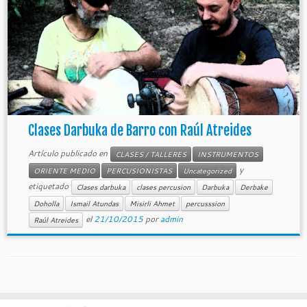
Clases Darbuka de Barro con Raúl Atreides
Artículo publicado en
CLASES / TALLERES
INSTRUMENTOS
y
ORIENTE MEDIO
PERCUSIONISTAS
Uncategorized
etiquetado
Clases darbuka
clases percusion
Darbuka
Derbake
Doholla
Ismail Atundas
Misirli Ahmet
percusssion
el
21/10/2015
por
admin
Raúl Atreides