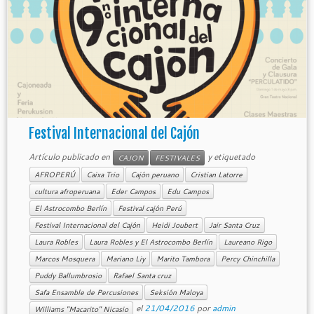
Festival Internacional del Cajón
Artículo publicado en
y etiquetado
CAJON
FESTIVALES
AFROPERÚ
Caixa Trio
Cajón peruano
Cristian Latorre
cultura afroperuana
Eder Campos
Edu Campos
El Astrocombo Berlín
Festival cajón Perú
Festival Internacional del Cajón
Heidi Joubert
Jair Santa Cruz
Laura Robles
Laura Robles y El Astrocombo Berlín
Laureano Rigo
Marcos Mosquera
Mariano Liy
Marito Tambora
Percy Chinchilla
Puddy Ballumbrosio
Rafael Santa cruz
Safa Ensamble de Percusiones
Seksión Maloya
el
21/04/2016
por
admin
Williams "Macarito" Nicasio