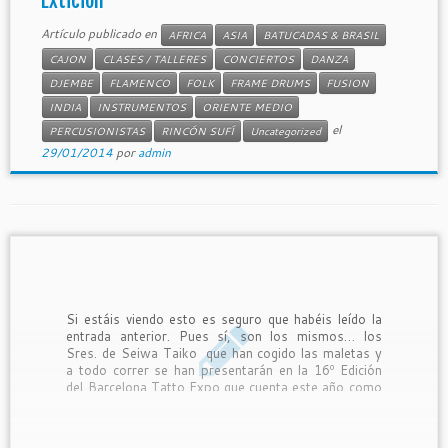
Extición
Artículo publicado en
AFRICA
ASIA
BATUCADAS & BRASIL
CAJON
CLASES / TALLERES
CONCIERTOS
DANZA
DJEMBE
FLAMENCO
FOLK
FRAME DRUMS
FUSION
INDIA
INSTRUMENTOS
ORIENTE MEDIO
el
PERCUSIONISTAS
RINCÓN SUFÍ
Uncategorized
29/01/2014
por
admin
Si estáis viendo esto es seguro que habéis leído la
entrada anterior. Pues sí, son los mismos… los
Sres. de Seiwa Taiko que han cogido las maletas y
a todo correr se han presentarán en la 16º Edición
del Barcelona Tatto Expo que cuenta este año como
invitado especial con HoritoshiI, uno de los […]