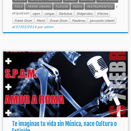
y
FOLK
FRAME DRUMS
FUSION
INDIA
INSTRUMENTOS
etiquetado
cajon
congas
Darbukas
Didgeridoo
Efectos
Frame Drum
Meinl
Ocean Drum
Panderos
percusión infantil
el
07/03/2014
por
admin
Te imaginas tu vida sin Música, nace Cultura o