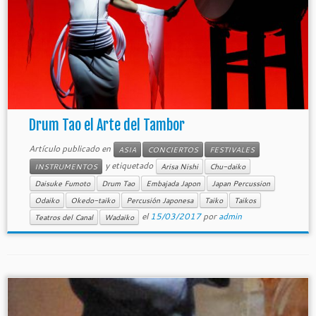
Drum Tao el Arte del Tambor
Artículo publicado en
ASIA
CONCIERTOS
FESTIVALES
y etiquetado
INSTRUMENTOS
Arisa Nishi
Chu-daiko
Daisuke Fumoto
Drum Tao
Embajada Japon
Japan Percussion
Odaiko
Okedo-taiko
Percusión Japonesa
Taiko
Taikos
el
15/03/2017
por
admin
Teatros del Canal
Wadaiko