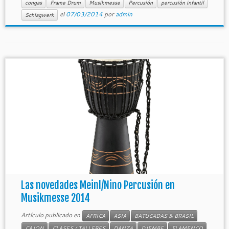
congas
Frame Drum
Musikmesse
Percusión
percusión infantil
el
07/03/2014
por
admin
Schlagwerk
Las novedades Meinl/Nino Percusión en
Musikmesse 2014
Artículo publicado en
AFRICA
ASIA
BATUCADAS & BRASIL
CAJON
CLASES / TALLERES
DANZA
DJEMBE
FLAMENCO