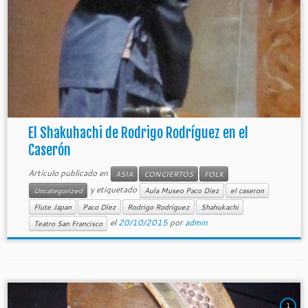
El Shakuhachi de Rodrigo Rodríguez en el
Caserón
Artículo publicado en
ASIA
CONCIERTOS
FOLK
y etiquetado
Uncategorized
Aula Museo Paco Díez
el caseron
Flute Japan
Paco Díez
Rodrigo Rodríguez
Shahukachi
el
20/10/2015
por
admin
Teatro San Francisco
1