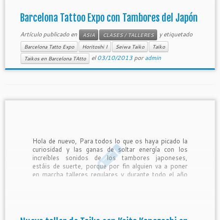
Barcelona Tattoo Expo con Tambores del Japón
Artículo publicado en
y etiquetado
ASIA
CLASES / TALLERES
Barcelona Tatto Expo
Horitoshi I
Seiwa Taiko
Taiko
el
03/10/2013
por
admin
Taikos en Barcelona TAtto
Hola de nuevo, Para todos lo que os haya picado la
curiosidad y las ganas de soltar energía con los
increíbles sonidos de los tambores japoneses,
estáis de suerte, porque por fin alguien va a poner
en marcha talleres regulares y durante todo el año
para enseñarnos este arte milenario. […]