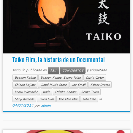
Taiko Film, la historia de un Documental
Artículo publicado en
y etiquetado
ASIA
CONCIERTOS
Bezeen Kokuu
Bezeen Kokuu. Seiwa Taiko
Carrie Carter
Chieko Kojima
Cloud Music Store
Joe Small
Kaiser Drums
Kaoru Watanabe
Kodo
Odaiko Sonora
Seiwa Taiko
el
Shoji Kameda
Taiko Film
Yee Man Mui
Yuta Kato
04/07/2014
por
admin