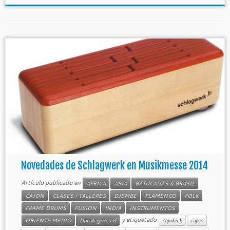
Novedades de Schlagwerk en Musikmesse 2014
Artículo publicado en
AFRICA
ASIA
BATUCADAS & BRASIL
CAJON
CLASES / TALLERES
DJEMBE
FLAMENCO
FOLK
FRAME DRUMS
FUSION
INDIA
INSTRUMENTOS
y etiquetado
ORIENTE MEDIO
Uncategorized
cajokick
cajon