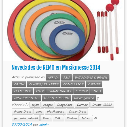
Novedades de REMO en Musikmesse 2014
Artículo publicado en
AFRICA
ASIA
BATUCADAS & BRASIL
CAJON
CLASES / TALLERES
CONCIERTOS
DJEMBE
FLAMENCO
FOLK
FRAME DRUMS
FUSION
INDIA
y
INSTRUMENTOS
ORIENTE MEDIO
Uncategorized
etiquetado
cajon
congas
Didgeridoo
Djembe
Drums VERSA
Frame Drum
gong
Musikmesse
Ocean Drum
el
percusión infantil
Remo
Taiko
Timbau
Tubano
07/03/2014
por
admin