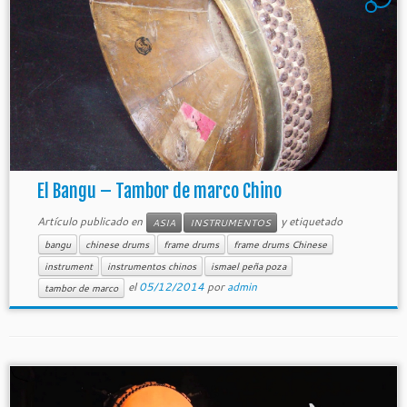
El Bangu – Tambor de marco Chino
Artículo publicado en
y etiquetado
ASIA
INSTRUMENTOS
bangu
chinese drums
frame drums
frame drums Chinese
instrument
instrumentos chinos
ismael peña poza
el
05/12/2014
por
admin
tambor de marco