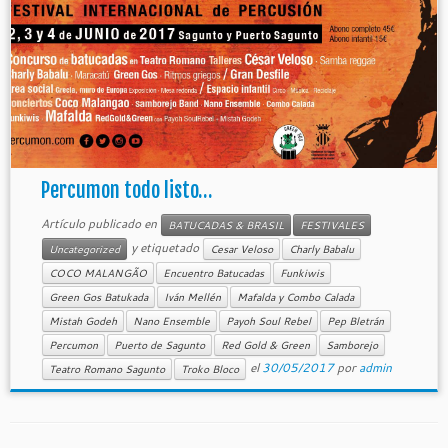
Percumon todo listo…
Artículo publicado en
BATUCADAS & BRASIL
FESTIVALES
y etiquetado
Uncategorized
Cesar Veloso
Charly Babalu
COCO MALANGÃO
Encuentro Batucadas
Funkiwis
Green Gos Batukada
Iván Mellén
Mafalda y Combo Calada
Mistah Godeh
Nano Ensemble
Payoh Soul Rebel
Pep Bletrán
Percumon
Puerto de Sagunto
Red Gold & Green
Samborejo
el
30/05/2017
por
admin
Teatro Romano Sagunto
Troko Bloco