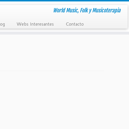
World Music, Folk y Musicoterapia
W
C
log
ebs Interesantes
ontacto