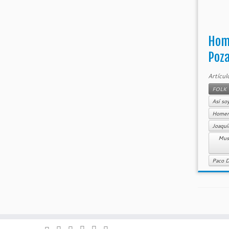
Hom
Poz
Artícul
FOLK
Así so
Homen
Joaquí
Muse
Paco D