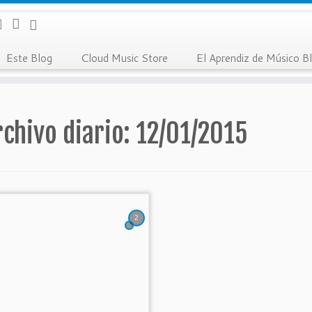
E
C
E
ste Blog
loud Music Store
l Aprendiz de Músico B
rchivo diario:
12/01/2015
2