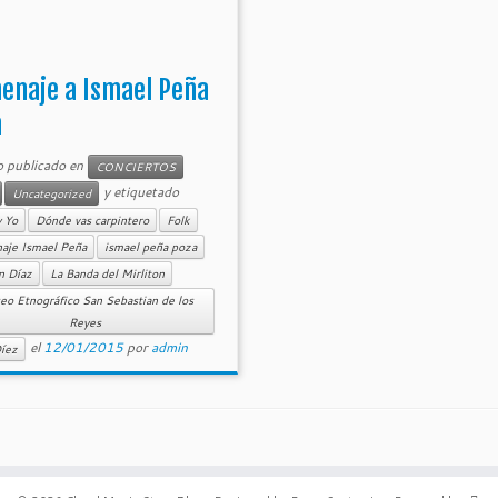
enaje a Ismael Peña
a
o publicado en
CONCIERTOS
y etiquetado
Uncategorized
y Yo
Dónde vas carpintero
Folk
aje Ismael Peña
ismael peña poza
n Díaz
La Banda del Mirliton
o Etnográfico San Sebastian de los
Reyes
el
12/01/2015
por
admin
íez